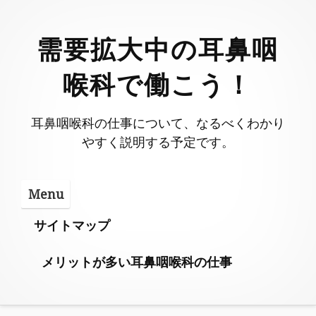
Skip
to
需要拡大中の耳鼻咽
content
喉科で働こう！
耳鼻咽喉科の仕事について、なるべくわかり
やすく説明する予定です。
Menu
サイトマップ
メリットが多い耳鼻咽喉科の仕事